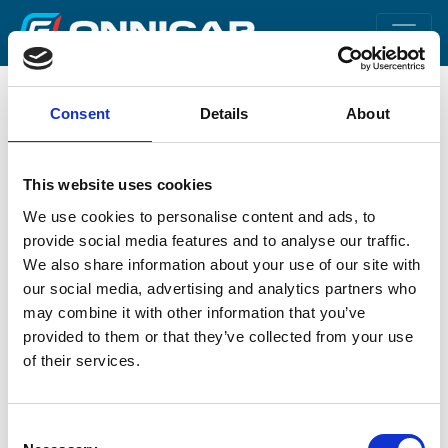
Nos services
Consent
Details
About
Home
Tous les services Onnicar
This website uses cookies
We use cookies to personalise content and ads, to
Logistique
provide social media features and to analyse our traffic.
We also share information about your use of our site with
Livraison des transformations en “prêt-à-
our social media, advertising and analytics partners who
brider” correctement emballées dans vos
may combine it with other information that you’ve
sites par tout le territoire national et à
provided to them or that they’ve collected from your use
l'étranger;
of their services.
Livraison du véhicule transformé chez vos
sites sur transporteur de voitures;
Consent
Livraison du véhicule transformé par la